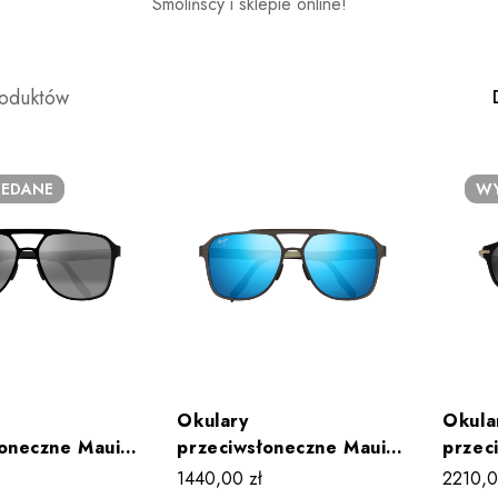
Smolińscy i sklepie online!
roduktów
EDANE
WY
Okulary
Okula
łoneczne Maui
przeciwsłoneczne Maui
przec
AFA MJ0607S
Jim 2. RAFA MJ0607S
Jim A
1440,00
zł
2210,