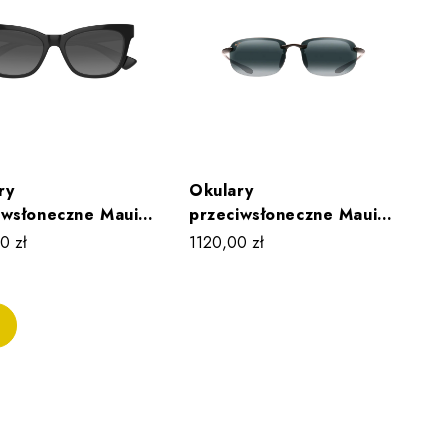
ry
Okulary
iwsłoneczne Maui
przeciwsłoneczne Maui
HIWAHIWA MJ0689S
Jim HO’OKIPA MJ0407S
00
zł
1120,00
zł
009