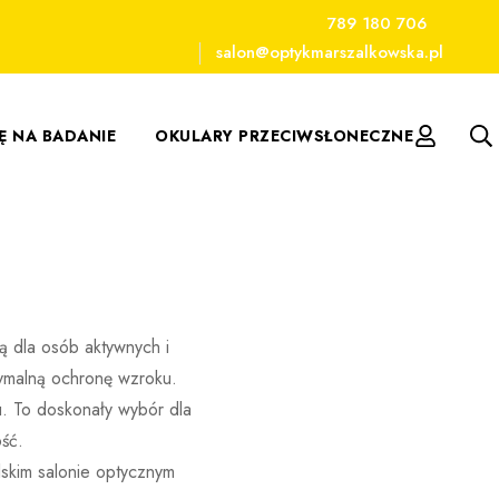
789 180 706
salon@optykmarszalkowska.pl
IĘ NA BADANIE
OKULARY PRZECIWSŁONECZNE
ą dla osób aktywnych i
symalną ochronę wzroku.
. To doskonały wybór dla
ść.
skim salonie optycznym