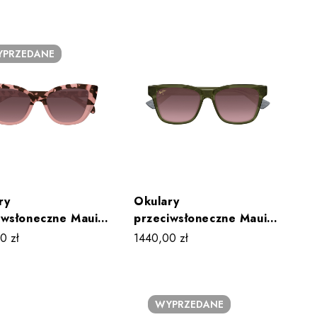
PRZEDANE
ry
Okulary
iwsłoneczne Maui
przeciwsłoneczne Maui
BLOOSSOM
Jim HANOHANO
00
zł
1440,00
zł
92S 002
MJ0644S 003
WYPRZEDANE