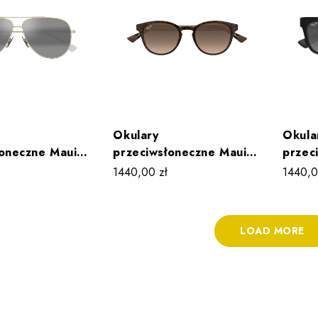
Okulary
Okula
łoneczne Maui
przeciwsłoneczne Maui
przec
OLI XL
Jim HIEHIE MJ0636S 002
Jim 
1440,00
zł
1440,
 001
001
LOAD MORE