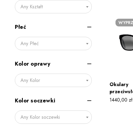
001
Any Kształt
WYPRZ
Płeć
Any Płeć
Kolor oprawy
Any Kolor
Okulary
przeciws
Jim ALUL
1440,00
zł
Kolor soczewki
Any Kolor soczewki