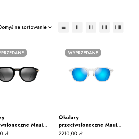
Domyślne sortowanie
PRZEDANE
WYPRZEDANE
ry
Okulary
iwsłoneczne Maui
przeciwsłoneczne Maui
LIKA MJ0837S 001
Jim ALIKA MJ0837S 002
00
zł
2210,00
zł