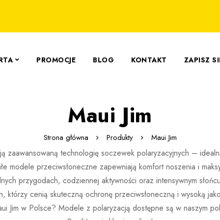
RTA
PROMOCJE
BLOG
KONTAKT
ZAPISZ S
Maui Jim
Strona główna
Produkty
Maui Jim
ują zaawansowaną technologię soczewek polaryzacyjnych – idealn
ałe modele przeciwsłoneczne zapewniają komfort noszenia i mak
nych przygodach, codziennej aktywności oraz intensywnym słońcu
h, którzy cenią skuteczną ochronę przeciwsłoneczną i wysoką jako
aui Jim w Polsce? Modele z polaryzacją dostępne są w naszym pol