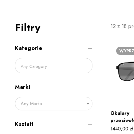
Filtry
12 z 18 p
Kategorie
WYPRZ
Marki
Any Marka
Okulary
przeciws
Kształt
Jim 2. R
1440,00
zł