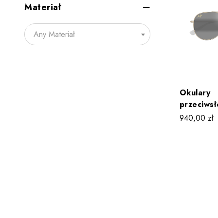
Materiał
Any Materiał
Okulary
przeciws
Jim HAU’
940,00
zł
MJ0674S