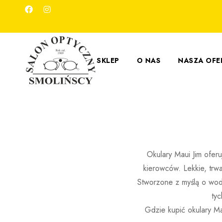
SKLEP
O NAS
NASZA OFE
Okulary Maui Jim ofer
kierowców. Lekkie, trw
Stworzone z myślą o wod
tyc
Gdzie kupić okulary M