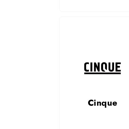
Cinque
Okulary Cinque to włoski tempera
niemiecka precyzja i miejska eleg
Lekkie, stylowe i komfortowe – 
dzień i do pracy. Sprawdź kole
Cinque w salonie Smolińscy i onl
Cinque
Czytaj więcej