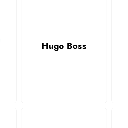
Hugo Boss
Hugo Boss
kcyjne
E
iebie.
Włos
Czytaj więcej
yczne
rzemi
rawdź
korekc
znym
saloni
Wyr