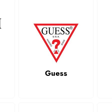
Guess
łoską
GUESS to okulary w stylu glamour – błysk,
. Dla
modne kształty i młodzieżowy vibe. Dla
Modele
kobiet i mężczyzn, którzy chcą wyglądać
tępne w
modnie i wyraziście. Sprawdź kolekcję
lepie
GUESS w salonie Smolińscy i online!
Guess
Czytaj więcej