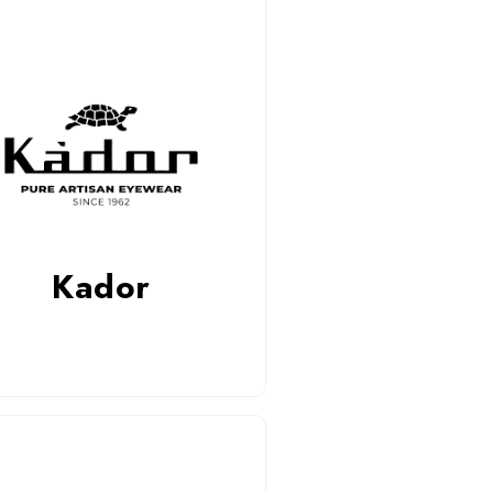
Kador
kskluzywne, ręcznie robione we
zech okulary Kador to połączenie
osła, pasji i stylu. Unikalne modele
yjne i przeciwsłoneczne dostępne w
e optycznym Smolińscy oraz online.
Kador
óżnij się wyjątkowym designem!
Czytaj więcej