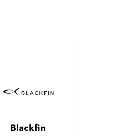
Blackfin
fin to ultralekkie okulary tytanowe z
im charakterem. Minimalistyczne lub
ziste – zawsze trwałe i wygodne.
dź kolekcję w salonie Smolińscy i
online. Komfort i styl na lata!
Blackfin