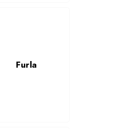
Furla
Furla
Czytaj więcej