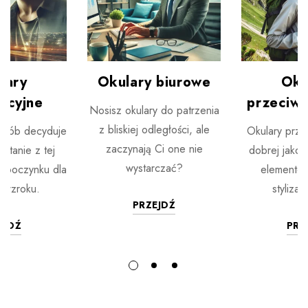
lary
Okulary biurowe
Oku
acyjne
przeciws
Nosisz okulary do patrzenia
z bliskiej odległości, ale
osób decyduje
Okulary prze
zaczynają Ci one nie
ystanie z tej
dobrej jakośc
wystarczać?
dpoczynku dla
elemente
 wzroku.
stylizacj
PRZEJDŹ
EJDŹ
PRZ