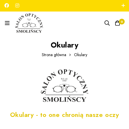
789 180 706
salon@optykmarszalkowska.pl
0
Okulary
Strona główna
Okulary
Okulary - to one chronią nasze oczy