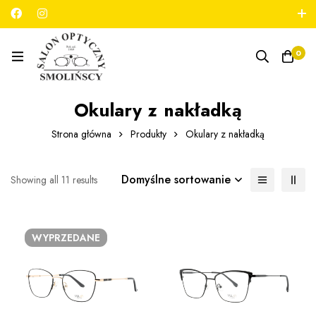
789 180 706
salon@optykmarszalkowska.pl
0
Okulary z nakładką
Strona główna
Produkty
Okulary z nakładką
Domyślne sortowanie
Showing all 11 results
WYPRZEDANE