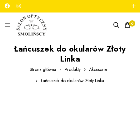
789 180 706
salon@optykmarszalkowska.pl
0
Łańcuszek do okularów Złoty
Linka
Strona główna
Produkty
Akcesoria
Łańcuszek do okularów Złoty Linka