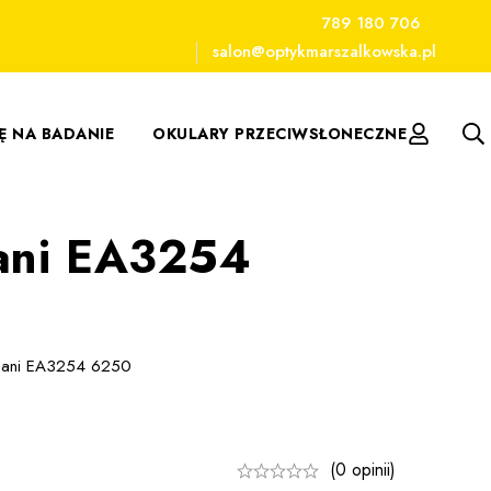
789 180 706
salon@optykmarszalkowska.pl
IĘ NA BADANIE
OKULARY PRZECIWSŁONECZNE
mani EA3254
rmani EA3254 6250
(0 opinii)