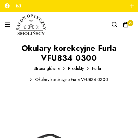
789 180 706
salon@optykmarszalkowska.pl
0
Okulary korekcyjne Furla
VFU834 0300
Strona główna
Produkty
Furla
Okulary korekcyjne Furla VFU834 0300