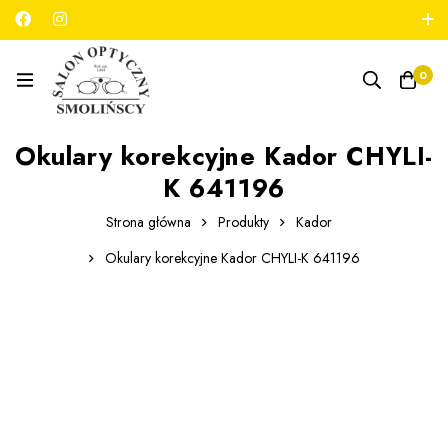
789 180 706
salon@optykmarszalkowska.pl
0
Okulary korekcyjne Kador CHYLI-
K 641196
Strona główna
Produkty
Kador
Okulary korekcyjne Kador CHYLI-K 641196