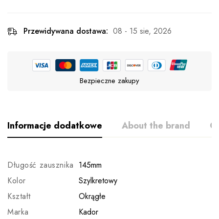
Przewidywana dostawa:
08 - 15 sie, 2026
Bezpieczne zakupy
Informacje dodatkowe
About the brand
Op
Długość zausznika
145mm
Kolor
Szylkretowy
Kształt
Okrągłe
Marka
Kador