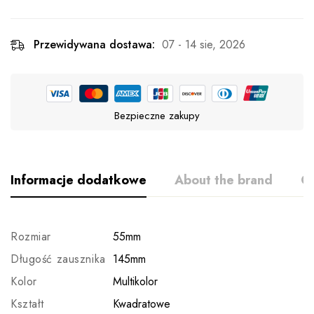
Przewidywana dostawa:
07 - 14 sie, 2026
Bezpieczne zakupy
Informacje dodatkowe
About the brand
Op
Rozmiar
55mm
Długość zausznika
145mm
Kolor
Multikolor
Kształt
Kwadratowe