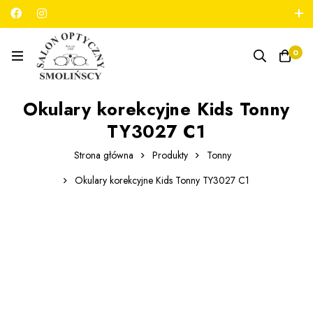
789 180 706
salon@optykmarszalkowska.pl
0
Okulary korekcyjne Kids Tonny
TY3027 C1
Strona główna
Produkty
Tonny
Okulary korekcyjne Kids Tonny TY3027 C1