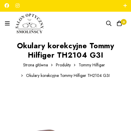
789 180 706
salon@optykmarszalkowska.pl
0
Okulary korekcyjne Tommy
Hilfiger TH2104 G3I
Strona główna
Produkty
Tommy Hilfiger
Okulary korekcyjne Tommy Hilfiger TH2104 G3I