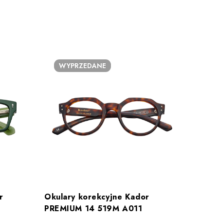
WYPRZEDANE
r
Okulary korekcyjne Kador
Okular
PREMIUM 14 519M A011
LINE 1