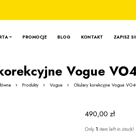
RTA
PROMOCJE
BLOG
KONTAKT
ZAPISZ S
 korekcyjne Vogue VO
główna
Produkty
Vogue
Okulary korekcyjne Vogue VO
490,00
zł
Only
1
item left in stock!