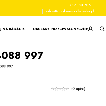
789 180 706
salon@optykmarszalkowska.pl
IĘ NA BADANIE
OKULARY PRZECIWSŁONECZNE
4088 997
4088 997
(0 opinii)