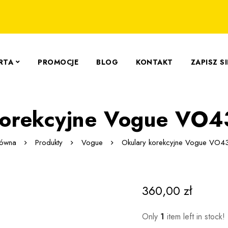
RTA
PROMOCJE
BLOG
KONTAKT
ZAPISZ S
korekcyjne Vogue VO
łówna
Produkty
Vogue
Okulary korekcyjne Vogue VO4
360,00
zł
Only
1
item left in stock!