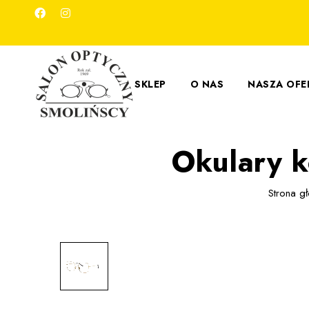
SKLEP
O NAS
NASZA OFE
Okulary 
Strona g