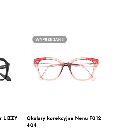
WYPRZEDANE
WY
r LIZZY
Okulary korekcyjne Nenu F012
Okular
404
Vision