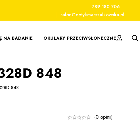
789 180 706
salon@optykmarszalkowska.pl
IĘ NA BADANIE
OKULARY PRZECIWSŁONECZNE
4328D 848
328D 848
(0 opinii)