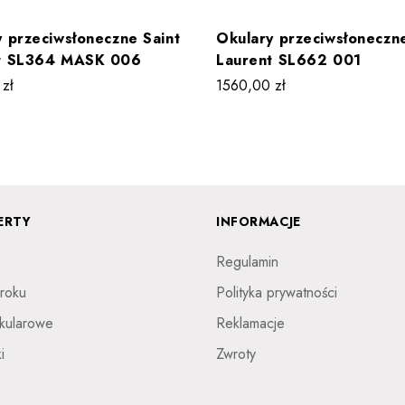
 przeciwsłoneczne Saint
Okulary przeciwsłoneczne
t SL364 MASK 006
Laurent SL662 001
0
zł
1560,00
zł
ERTY
INFORMACJE
Regulamin
roku
Polityka prywatności
kularowe
Reklamacje
i
Zwroty