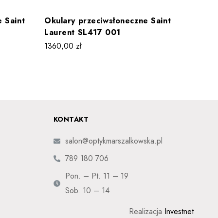
 Saint
Okulary przeciwsłoneczne Saint
Okular
Laurent SL417 001
Lauren
1360,00
zł
1130,0
KONTAKT
salon@optykmarszalkowska.pl
789 180 706
Pon. – Pt. 11 – 19
Sob. 10 – 14
Realizacja
Investnet