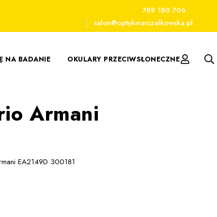
789 180 706
salon@optykmarszalkowska.pl
IĘ NA BADANIE
OKULARY PRZECIWSŁONECZNE
rio Armani
Armani EA2149D 300181