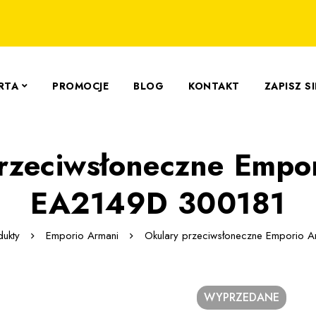
RTA
PROMOCJE
BLOG
KONTAKT
ZAPISZ S
rzeciwsłoneczne Empo
EA2149D 300181
dukty
Emporio Armani
Okulary przeciwsłoneczne Emporio 
WYPRZEDANE