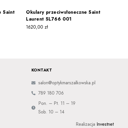
 Saint
Okulary przeciwsłoneczne Saint
Okular
Laurent SL766 001
Lauren
1620,00
zł
1290,0
KONTAKT
salon@optykmarszalkowska.pl
789 180 706
Pon. – Pt. 11 – 19
Sob. 10 – 14
Realizacja
Investnet