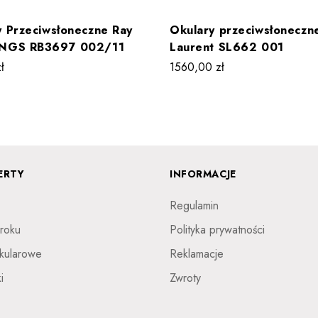
y Przeciwsłoneczne Ray
Okulary przeciwsłoneczne
INGS RB3697 002/11
Laurent SL662 001
ł
1560,00
zł
ERTY
INFORMACJE
Regulamin
roku
Polityka prywatności
kularowe
Reklamacje
i
Zwroty