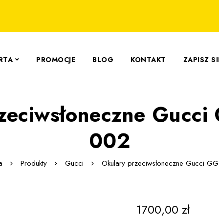
RTA
PROMOCJE
BLOG
KONTAKT
ZAPISZ S
rzeciwsłoneczne Gucc
002
a
Produkty
Gucci
Okulary przeciwsłoneczne Gucci 
1700,00
zł