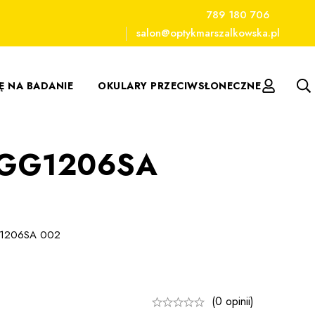
789 180 706
salon@optykmarszalkowska.pl
IĘ NA BADANIE
OKULARY PRZECIWSŁONECZNE
i GG1206SA
GG1206SA 002
(0 opinii)