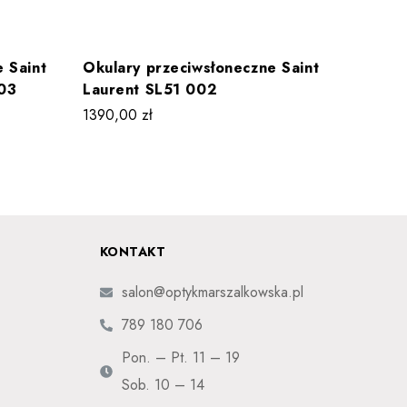
 Saint
Okulary przeciwsłoneczne Saint
Okular
03
Laurent SL51 002
Lauren
1390,00
zł
1630,0
KONTAKT
salon@optykmarszalkowska.pl
789 180 706
Pon. – Pt. 11 – 19
Sob. 10 – 14