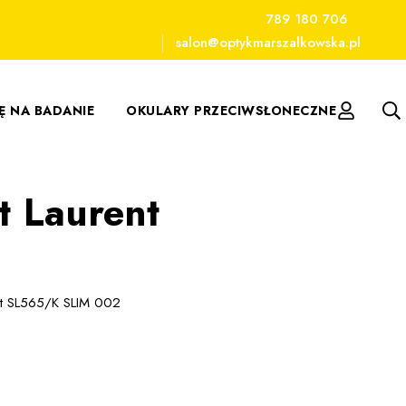
789 180 706
salon@optykmarszalkowska.pl
IĘ NA BADANIE
OKULARY PRZECIWSŁONECZNE
t Laurent
ent SL565/K SLIM 002