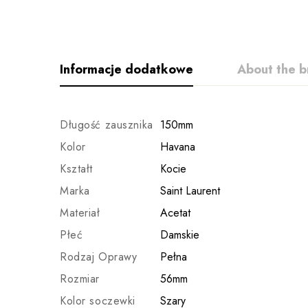
Informacje dodatkowe
About the b
Długość zausznika
150mm
Kolor
Havana
Kształt
Kocie
Marka
Saint Laurent
Materiał
Acetat
Płeć
Damskie
Rodzaj Oprawy
Pełna
Rozmiar
56mm
Kolor soczewki
Szary