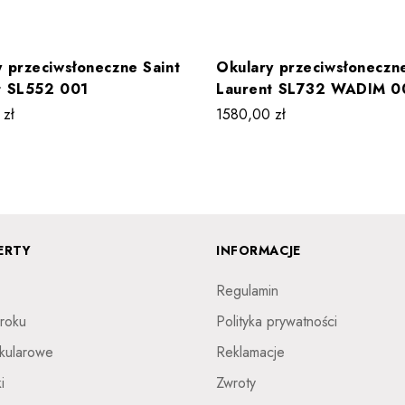
 przeciwsłoneczne Saint
Okulary przeciwsłoneczne
t SL552 001
Laurent SL732 WADIM 0
0
zł
1580,00
zł
ERTY
INFORMACJE
Regulamin
roku
Polityka prywatności
kularowe
Reklamacje
i
Zwroty