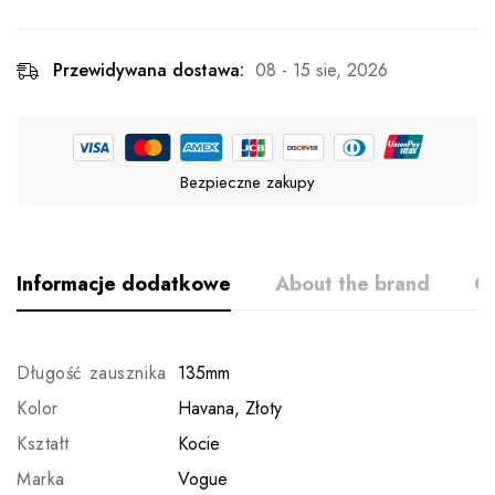
Przewidywana dostawa:
08 - 15 sie, 2026
Bezpieczne zakupy
Informacje dodatkowe
About the brand
Op
Długość zausznika
135mm
Kolor
Havana, Złoty
Kształt
Kocie
Marka
Vogue