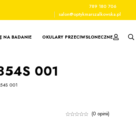
789 180 706
salon@optykmarszalkowska.pl
IĘ NA BADANIE
OKULARY PRZECIWSŁONECZNE
2854S 001
854S 001
(0 opinii)