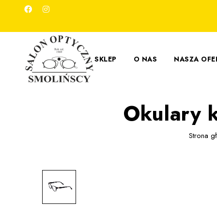
SKLEP
O NAS
NASZA OFE
Okulary 
Strona g