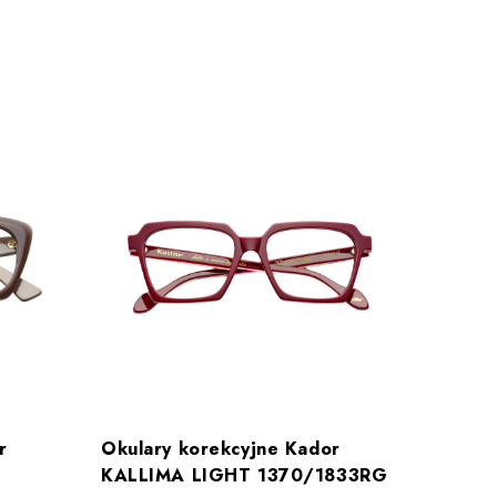
r
Okulary korekcyjne Kador
Okular
KALLIMA LIGHT 1370/1833RG
7007B