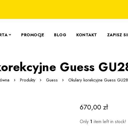
RTA
PROMOCJE
BLOG
KONTAKT
ZAPISZ S
korekcyjne Guess GU
łówna
Produkty
Guess
Okulary korekcyjne Guess GU2
670,00
zł
Only
1
item left in stock!