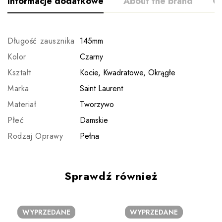
Informacje dodatkowe
About the brand
Op
Długość zausznika
145mm
Kolor
Czarny
Kształt
Kocie, Kwadratowe, Okrągłe
Marka
Saint Laurent
Materiał
Tworzywo
Płeć
Damskie
Rodzaj Oprawy
Pełna
Sprawdź również
WYPRZEDANE
WYPRZEDANE