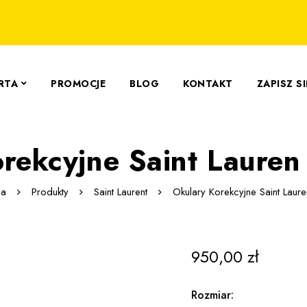
RTA
PROMOCJE
BLOG
KONTAKT
ZAPISZ S
rekcyjne Saint Laure
na
Produkty
Saint Laurent
Okulary Korekcyjne Saint Lau
950,00
zł
Rozmiar: