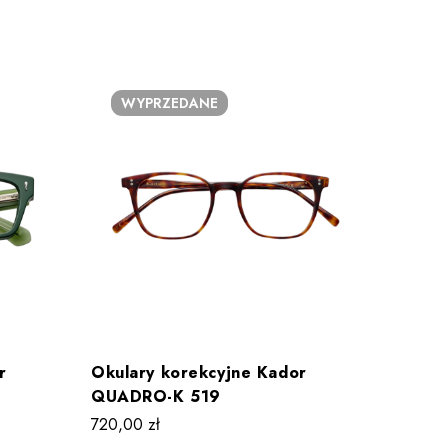
WYPRZEDANE
r
Okulary korekcyjne Kador
Okular
QUADRO-K 519
Way 3
720,00
zł
1090,0