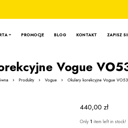
RTA
PROMOCJE
BLOG
KONTAKT
ZAPISZ S
korekcyjne Vogue VO
łówna
Produkty
Vogue
Okulary korekcyjne Vogue VO
440,00
zł
Only
1
item left in stock!