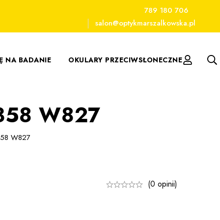
789 180 706
salon@optykmarszalkowska.pl
IĘ NA BADANIE
OKULARY PRZECIWSŁONECZNE
5358 W827
5358 W827
(0 opinii)