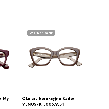
WYPRZEDANE
WY
r My
Okulary korekcyjne Kador
Okular
VENUS/K 3005/A511
JOLLY