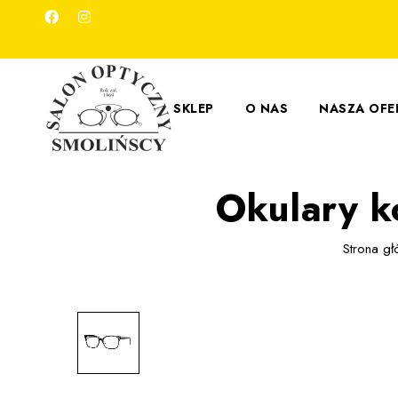
SKLEP
O NAS
NASZA OFE
Okulary 
Strona g