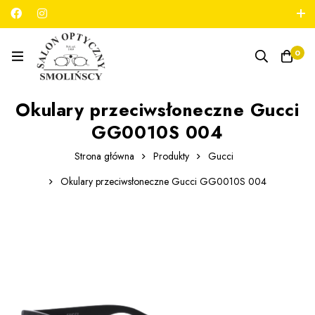
789 180 706
salon@optykmarszalkowska.pl
0
Okulary przeciwsłoneczne Gucci
GG0010S 004
Strona główna
Produkty
Gucci
Okulary przeciwsłoneczne Gucci GG0010S 004